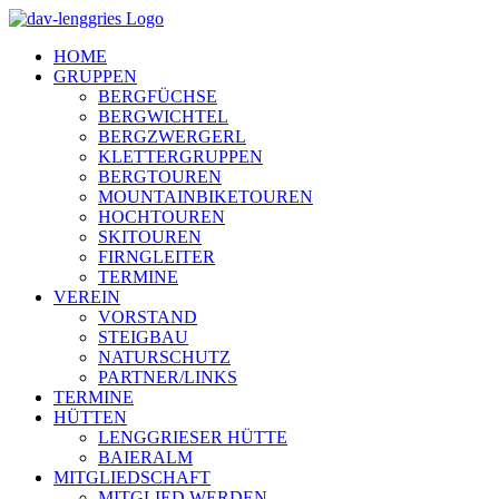
Zum
Inhalt
HOME
springen
GRUPPEN
BERGFÜCHSE
BERGWICHTEL
BERGZWERGERL
KLETTERGRUPPEN
BERGTOUREN
MOUNTAINBIKETOUREN
HOCHTOUREN
SKITOUREN
FIRNGLEITER
TERMINE
VEREIN
VORSTAND
STEIGBAU
NATURSCHUTZ
PARTNER/LINKS
TERMINE
HÜTTEN
LENGGRIESER HÜTTE
BAIERALM
MITGLIEDSCHAFT
MITGLIED WERDEN