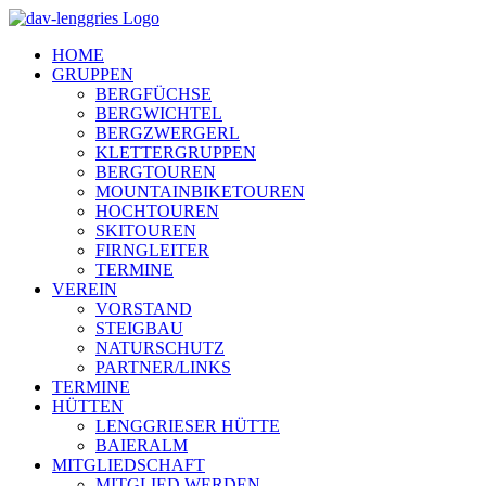
Zum
Inhalt
HOME
springen
GRUPPEN
BERGFÜCHSE
BERGWICHTEL
BERGZWERGERL
KLETTERGRUPPEN
BERGTOUREN
MOUNTAINBIKETOUREN
HOCHTOUREN
SKITOUREN
FIRNGLEITER
TERMINE
VEREIN
VORSTAND
STEIGBAU
NATURSCHUTZ
PARTNER/LINKS
TERMINE
HÜTTEN
LENGGRIESER HÜTTE
BAIERALM
MITGLIEDSCHAFT
MITGLIED WERDEN