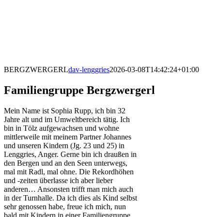
BERGZWERGERL
dav-lenggries
2026-03-08T14:42:24+01:00
Familiengruppe Bergzwergerl
Mein Name ist Sophia Rupp, ich bin 32
Jahre alt und im Umweltbereich tätig. Ich
bin in Tölz aufgewachsen und wohne
mittlerweile mit meinem Partner Johannes
und unseren Kindern (Jg. 23 und 25) in
Lenggries, Anger. Gerne bin ich draußen in
den Bergen und an den Seen unterwegs,
mal mit Radl, mal ohne. Die Rekordhöhen
und -zeiten überlasse ich aber lieber
anderen… Ansonsten trifft man mich auch
in der Turnhalle. Da ich dies als Kind selbst
sehr genossen habe, freue ich mich, nun
bald mit Kindern in einer Familiengruppe